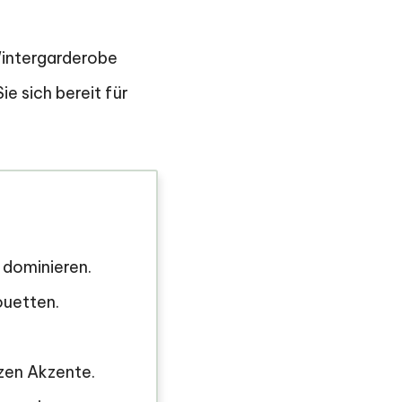
 Wintergarderobe
e sich bereit für
 dominieren.
ouetten.
zen Akzente.